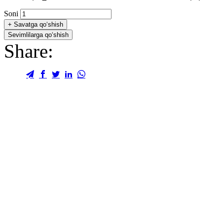
Soni
+
Savatga qo‘shish
Sevimlilarga qo‘shish
Share: