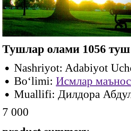
Тушлар олами 1056 туш
Nashriyot:
Adabiyot Uch
Bo‘limi:
Исмлар маънос
Muallifi:
Дилдора Абдул
7 000