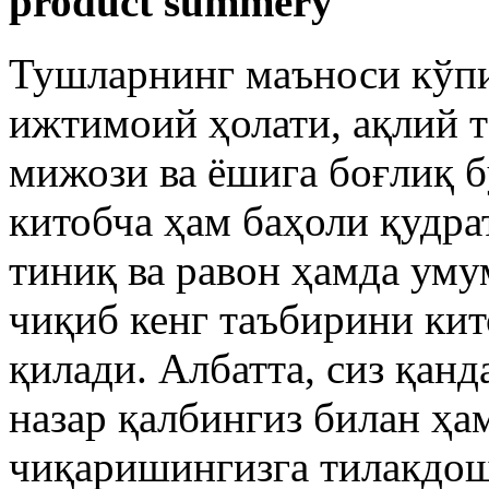
product summery
Тушларнинг маъноси кўпи
ижтимоий ҳолати, ақлий т
мижози ва ёшига боғлиқ 
китобча ҳам баҳоли қудра
тиниқ ва равон ҳамда ум
чиқиб кенг таъбирини кит
қилади. Албатта, сиз қан
назар қалбингиз билан ҳа
чиқаришингизга тилакдош