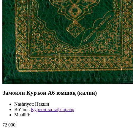
Замокли Қуръон А6 юмшоқ (қалин)
Nashriyot:
Нақши
Bo‘limi:
Қуръон ва тафсирлар
Muallifi:
72 000