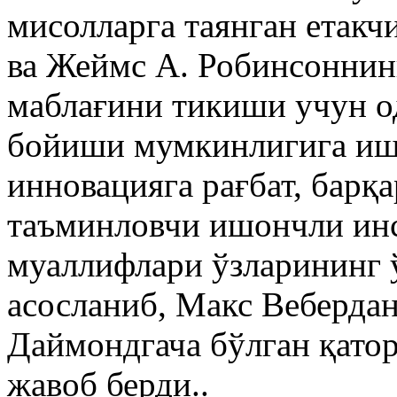
мисолларга таянган етак
ва Жеймс А. Робинсоннин
маблағини тикиши учун од
бойиши мумкинлигига ишо
инновацияга рағбат, барқ
таъминловчи ишончли инс
муаллифлари ўзларининг 
асосланиб, Макс Веберда
Даймондгача бўлган қато
жавоб берди..