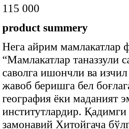
115 000
product summery
Нега айрим мамлакатлар 
“Мамлакатлар таназзули 
саволга ишончли ва изчил
жавоб беришга бел боғлаг
география ёки маданият э
институтлардир. Қадимги 
замонавий Хитойгача бўлг