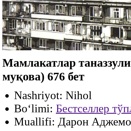
Мамлакатлар таназзули
муқова) 676 бет
Nashriyot:
Nihol
Bo‘limi:
Бестселлер тў
Muallifi:
Дарон Аджемог