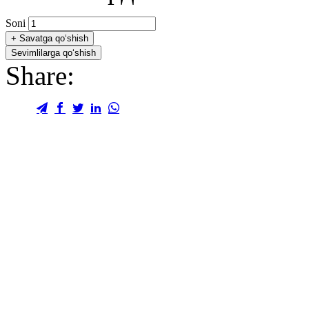
Soni
+
Savatga qo‘shish
Sevimlilarga qo‘shish
Share: