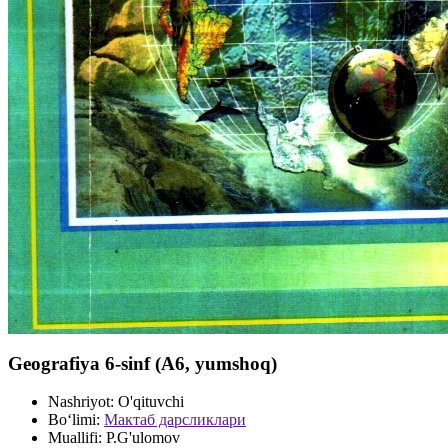
Geografiya 6-sinf (А6, yumshoq)
Nashriyot:
O'qituvchi
Bo‘limi:
Мактаб дарсликлари
Muallifi:
P.G'ulomov