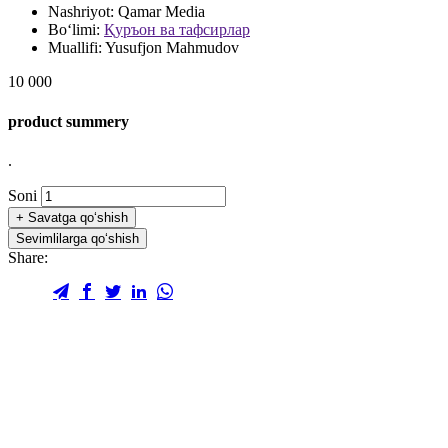
Nashriyot:
Qamar Media
Bo‘limi:
Қуръон ва тафсирлар
Muallifi:
Yusufjon Mahmudov
10 000
product summery
.
Soni
+
Savatga qo‘shish
Sevimlilarga qo‘shish
Share: