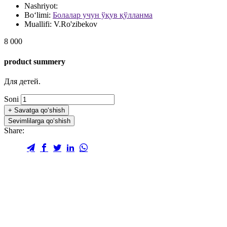
Nashriyot:
Bo‘limi:
Болалар учун ўқув қўлланма
Muallifi:
V.Ro'zibekov
8 000
product summery
Для детей.
Soni
+
Savatga qo‘shish
Sevimlilarga qo‘shish
Share: