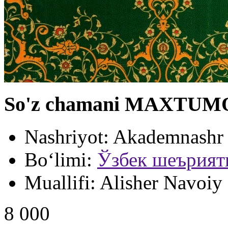
So'z chamani MAXTUMQ
Nashriyot:
Akademnashr
Bo‘limi:
Ўзбек шеърият
Muallifi:
Alisher Navoiy
8 000