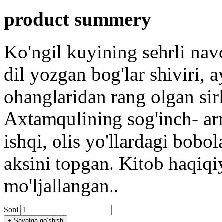
product summery
Ko'ngil kuyining sehrli navo
dil yozgan bog'lar shiviri,
ohanglaridan rang olgan sirl
Axtamqulining sog'inch- ar
ishqi, olis yo'llardagi bobo
aksini topgan. Kitob haqiqiy
mo'ljallangan..
Soni
+
Savatga qo‘shish