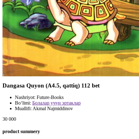
Dangasa Quyon (А4.5, qattiq) 112 bet
Nashriyot:
Future-Books
Bo‘limi:
Болалар учун эртаклар
Muallifi:
Akmal Najmiddinov
30 000
product summery