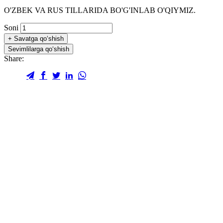
O'ZBEK VA RUS TILLARIDA BO'G'INLAB O'QIYMIZ.
Soni
+
Savatga qo‘shish
Sevimlilarga qo‘shish
Share: