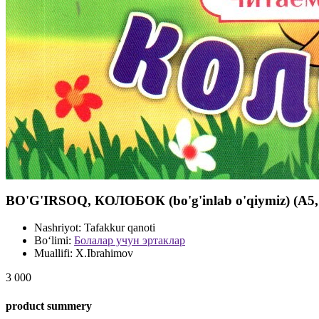
BO'G'IRSOQ, КОЛОБОК (bo'g'inlab o'qiymiz) (А5,
Nashriyot:
Tafakkur qanoti
Bo‘limi:
Болалар учун эртаклар
Muallifi:
X.Ibrahimov
3 000
product summery