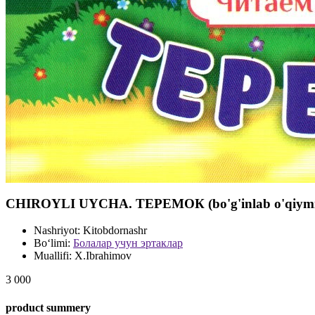
CHIROYLI UYCHA. ТЕРЕМОК (bo'g'inlab o'qiymiz) 
Nashriyot:
Kitobdornashr
Bo‘limi:
Болалар учун эртаклар
Muallifi:
X.Ibrahimov
3 000
product summery