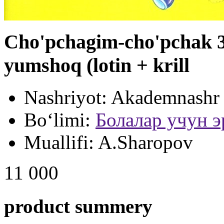
Cho'pchagim-cho'pchak 3
yumshoq (lotin + krill
Nashriyot:
Akademnashr
Bo‘limi:
Болалар учун э
Muallifi:
A.Sharopov
11 000
product summery