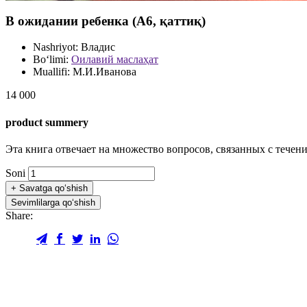
В ожидании ребенка (А6, қаттиқ)
Nashriyot:
Владис
Bo‘limi:
Оилавий маслаҳат
Muallifi:
М.И.Иванова
14 000
product summery
Эта книга отвечает на множество вопросов, связанных с тече
Soni
+
Savatga qo‘shish
Sevimlilarga qo‘shish
Share: