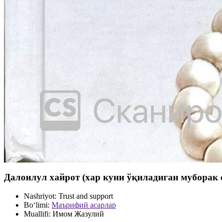
Далоилул хайрот (хар куни ўқиладиган муборак с
Nashriyot:
Trust and support
Bo‘limi:
Маърифий асарлар
Muallifi:
Имом Жазулий