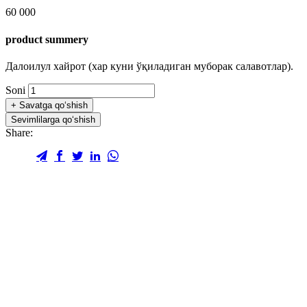
60 000
product summery
Далоилул хайрот (хар куни ўқиладиган муборак салавотлар).
Soni
+
Savatga qo‘shish
Sevimlilarga qo‘shish
Share: