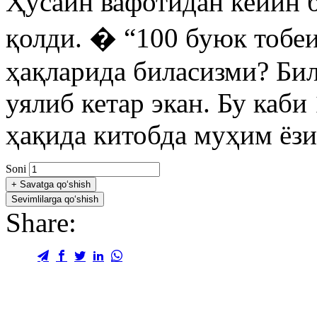
Ҳусайн вафотидан кейин б
қолди. � “100 буюк тобе
ҳақларида биласизми? Бил
уялиб кетар экан. Бу каби
ҳақида китобда муҳим ёзи
Soni
+
Savatga qo‘shish
Sevimlilarga qo‘shish
Share: