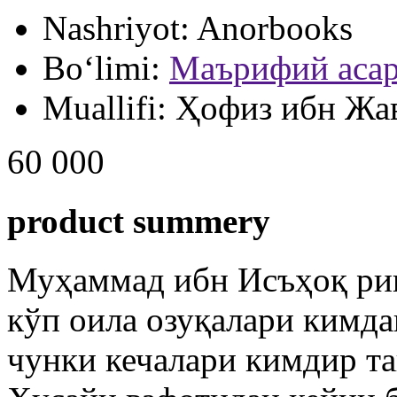
Nashriyot:
Anorbooks
Bo‘limi:
Маърифий асар
Muallifi:
Ҳофиз ибн Жа
60 000
product summery
Муҳаммад ибн Исъҳоқ рив
кўп оила озуқалари кимда
чунки кечалари кимдир та