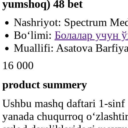
yumshoq) 48 bet
Nashriyot:
Spectrum Med
Bo‘limi:
Болалар учун 
Muallifi:
Asatova Barfiy
16 000
product summery
Ushbu mashq daftari 1-sinf o
yanada chuqurroq oʻzlashtir