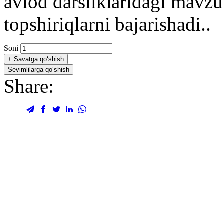
avlod darsliklaridagi mavzul
topshiriqlarni bajarishadi..
Soni
+
Savatga qo‘shish
Sevimlilarga qo‘shish
Share: