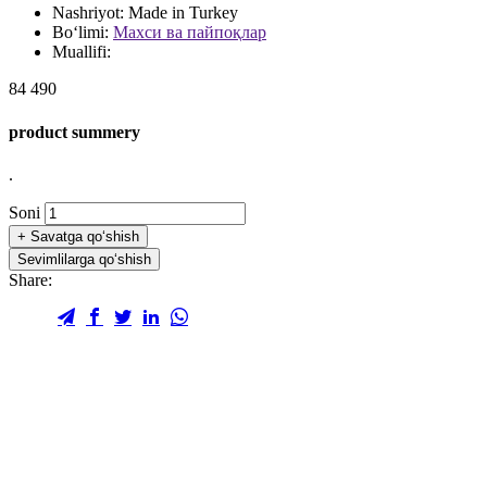
Nashriyot:
Made in Turkey
Bo‘limi:
Махси ва пайпоқлар
Muallifi:
84 490
product summery
.
Soni
+
Savatga qo‘shish
Sevimlilarga qo‘shish
Share: