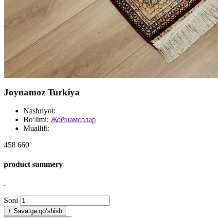
Joynamoz Turkiya
Nashriyot:
Bo‘limi:
Жойнамозлар
Muallifi:
458 660
product summery
.
Soni
+
Savatga qo‘shish