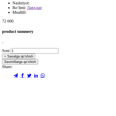
Nashriyot:
Bo‘limi:
Лавҳлар
Muallifi:
72 000
product summery
.
Soni
+
Savatga qo‘shish
Sevimlilarga qo‘shish
Share: