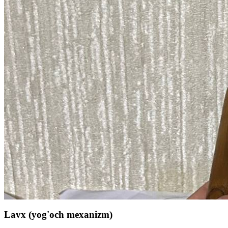
Lavx (yog'och mexanizm)