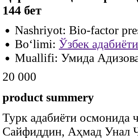
144 бет
Nashriyot:
Bio-factor pre
Bo‘limi:
Ўзбек адабиёт
Muallifi:
Умида Адизов
20 000
product summery
Турк адабиёти осмонида ч
Сайфиддин, Аҳмад Унал Ч