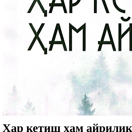
Ҳар кетиш ҳам айрилиқ 