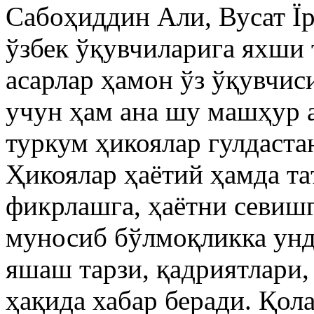
Сабоҳиддин Али, Вусат Їр
ўзбек ўқувчиларига яхши 
асарлар ҳамон ўз ўқувчис
учун ҳам ана шу машҳур а
туркум ҳикоялар гулдаста
Ҳикоялар ҳаётий ҳамда т
фикрлашга, ҳаётни севишг
муносиб бўлмоқликка унд
яшаш тарзи, қадриятлари,
ҳақида хабар беради. Қола