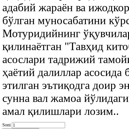
адабий жараён ва ижодко
бўлган муносабатини кўр
Мотуридийнинг ўқувчилар
қилинаётган "Тавҳид кито
асослари тадрижий тамой
ҳаётий далиллар асосида 
этилган эътиқодга доир э
сунна вал жамоа йўлидаг
амал қилишлари лозим..
Soni