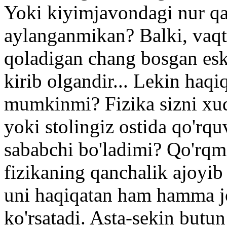
Yoki kiyimjavondagi nur qa
aylanganmikan? Balki, vaqti-
qoladigan chang bosgan eski
kirib olgandir... Lekin haqi
mumkinmi? Fizika sizni xud
yoki stolingiz ostida qo'rqu
sababchi bo'ladimi? Qo'rqm
fizikaning qanchalik ajoyib
uni haqiqatan ham hamma j
ko'rsatadi. Asta-sekin butu