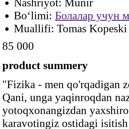
Nashriyot:
Munir
Bo‘limi:
Болалар учун м
Muallifi:
Tomas Kopeski
85 000
product summery
"Fizika - men qo'rqadigan zer
Qani, unga yaqinroqdan naz
yotoqxonangizdan yaxshiroq
karavotingiz ostidagi isitis