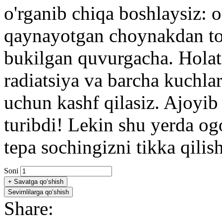
o'rganib chiqa boshlaysiz: 
qaynayotgan choynakdan tor
bukilgan quvurgacha. Holat o
radiatsiya va barcha kuchla
uchun kashf qilasiz. Ajoyib 
turibdi! Lekin shu yerda ogoh
tepa sochingizni tikka qili
Soni
+
Savatga qo‘shish
Sevimlilarga qo‘shish
Share: