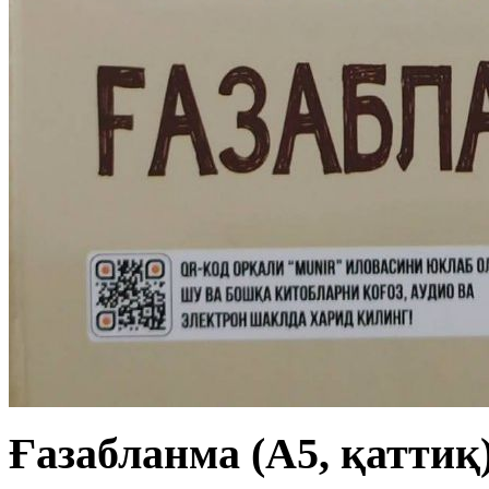
Ғазабланма (А5, қаттиқ)