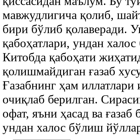
қиссасидан маълум. Бу туй
мавжудлигича қолиб, шай
бири бўлиб қолаверади. У
қабоҳатлари, ундан халос
Китобда қабоҳати жиҳати
қолишмайдиган ғазаб хусу
Ғазабнинг ҳам иллатлари
очиқлаб берилган. Сираси
офат, яъни ҳасад ва ғазаб
ундан халос бўлиш йўллар