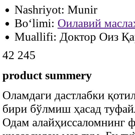
Nashriyot:
Munir
Bo‘limi:
Оилавий масла
Muallifi:
Доктор Оиз Қ
42 245
product summery
Оламдаги дастлабки қотил
бири бўлмиш ҳасад туфайл
Одам алайҳиссаломнинг ф