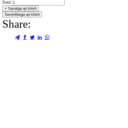
Soni
+
Savatga qo‘shish
Sevimlilarga qo‘shish
Share: