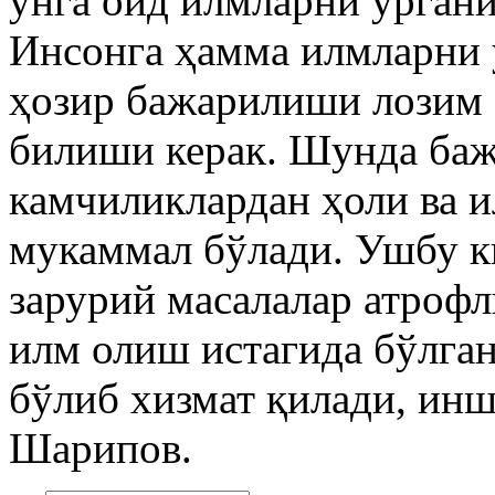
унга оид илмларни ўрган
Инсонга ҳамма илмларни 
ҳозир бажарилиши лозим 
билиши керак. Шунда баж
камчиликлардан ҳоли ва 
мукаммал бўлади. Ушбу к
зарурий масалалар атрофл
илм олиш истагида бўлган
бўлиб хизмат қилади, ин
Шарипов.