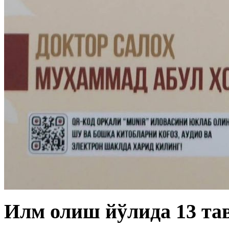
Илм олиш йўлида 13 тав