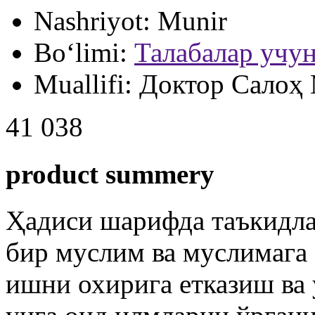
Nashriyot:
Munir
Bo‘limi:
Талабалар учун
Muallifi:
Доктор Салоҳ
41 038
product summery
Ҳадиси шарифда таъкидла
бир муслим ва муслимага
ишни охирига етказиш ва