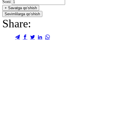
Soni
+
Savatga qo‘shish
Sevimlilarga qo‘shish
Share: