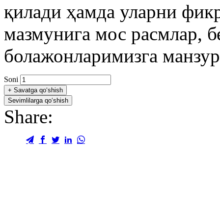
қилади ҳамда уларни фикр
мазмунига мос расмлар, б
болажонларимизга манзур 
Soni
+
Savatga qo‘shish
Sevimlilarga qo‘shish
Share: