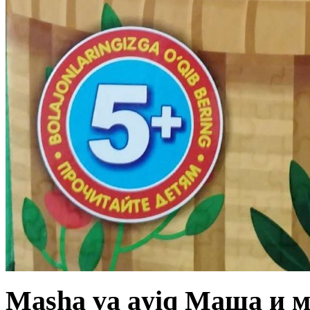
Masha va ayiq Маша и м