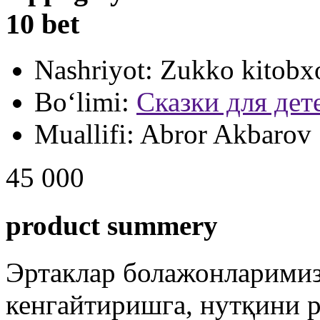
10 bet
Nashriyot:
Zukko kitobx
Bo‘limi:
Сказки для дет
Muallifi:
Abror Akbarov
45 000
product summery
Эртаклар болажонларимиз
кенгайтиришга, нутқини 