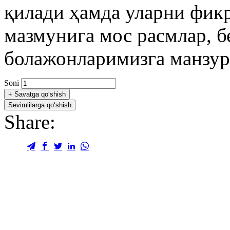
қилади ҳамда уларни фикр
мазмунига мос расмлар, б
болажонларимизга манзур 
Soni
+
Savatga qo‘shish
Sevimlilarga qo‘shish
Share: