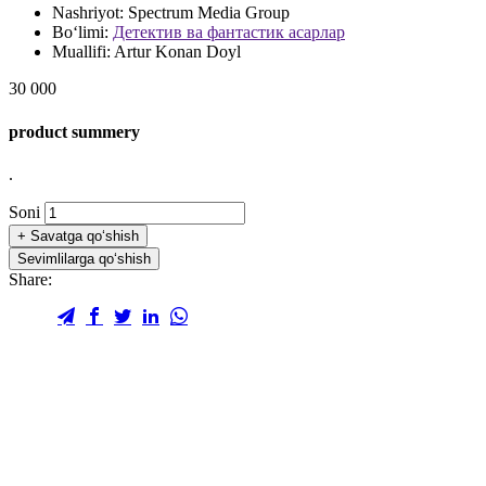
Nashriyot:
Spectrum Media Group
Bo‘limi:
Детектив ва фантастик асарлар
Muallifi:
Artur Konan Doyl
30 000
product summery
.
Soni
+
Savatga qo‘shish
Sevimlilarga qo‘shish
Share: