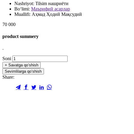
Nashriyot:
Tilsim нашриёти
Bo‘limi:
Маърифий асарлар
Muallifi:
Аҳмад Ҳодий Мақсудий
70 000
product summery
.
Soni
+
Savatga qo‘shish
Sevimlilarga qo‘shish
Share: