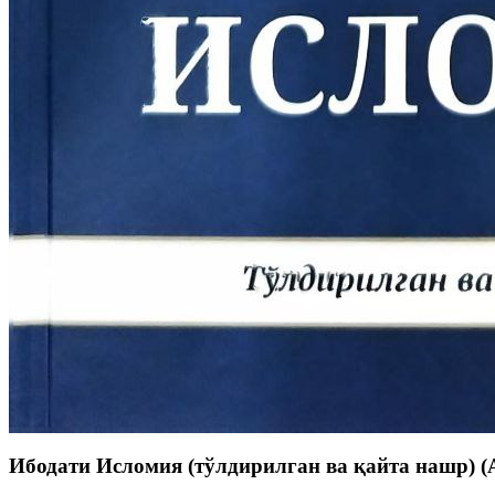
Ибодати Исломия (тўлдирилган ва қайта нашр) (A