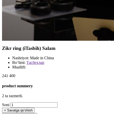
Zikr ring (iTasbih) Salam
Nashriyot:
Made in China
Bo‘limi:
Тасбеҳлар
Muallifi:
241 400
product summery
2 ta razmerli.
Soni
+
Savatga qo‘shish