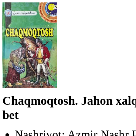
Chaqmoqtosh. Jahon xalq 
bet
Nashriyot:
Azmir Nashr P