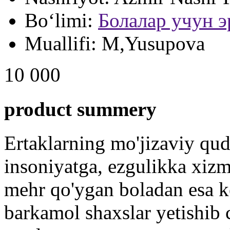
Bo‘limi:
Болалар учун э
Muallifi:
M,Yusupova
10 000
product summery
Ertaklarning mo'jizaviy qudr
insoniyatga, ezgulikka xizm
mehr qo'ygan boladan esa k
barkamol shaxslar yetishib 