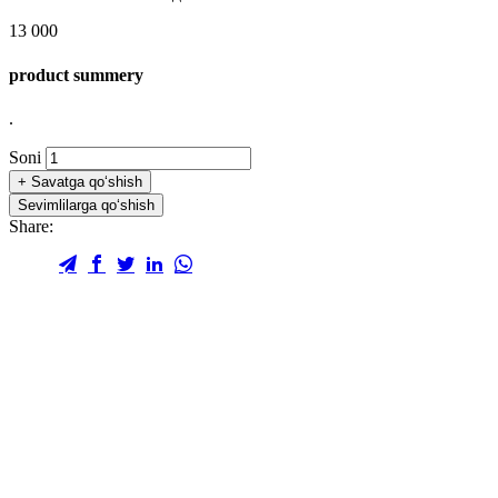
13 000
product summery
.
Soni
+
Savatga qo‘shish
Sevimlilarga qo‘shish
Share: