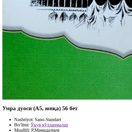
Умра дуоси (А5, юпқа) 56 бет
Nashriyot:
Sano-Standart
Bo‘limi:
Ўқув қўлланмалар
Muallifi:
Р.Мамадалиев