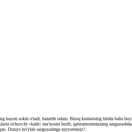
 hayoti sokin o'tadi, batartib odam. Biroq kunlarning birida bahs boy
rni ochuvchi «kalit» ma'nosini berib, qahramonimizning sarguzashtlarg
ingan. Dunyo bo'ylab sarguzashtga tayyormisiz?.