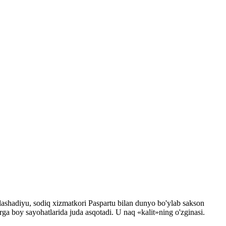
lashadiyu, sodiq xizmatkori Paspartu bilan dunyo bo'ylab sakson
a boy sayohatlarida juda asqotadi. U naq «kalit»ning o'zginasi.