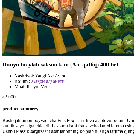
Dunyo bo'ylab sakson kun (А5, qattiq) 400 bet
Nashriyot:
Yangi Asr Avlodi
Bo‘limi:
Жаҳон адабиёти
Muallifi:
Jyul Vern
42 000
product summery
Bosh qahramon boyvachcha Filis Fog — sirli va ajabtovur odam. Uning
kunlik sayohatga chiqadi. Paspartu ismi fransuzchadan «Hamma eshikla
Ushbu klassik sarguzasht asar jahonning ko'plab tillariga tarjima qil