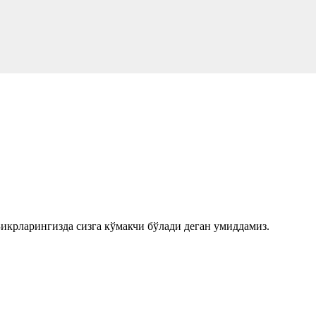
Зикрларингизда сизга кўмакчи бўлади деган умиддамиз.