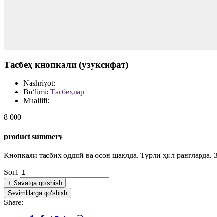
Тасбеҳ кнопкали (узуксифат)
Nashriyot:
Bo‘limi:
Тасбеҳлар
Muallifi:
8 000
product summery
Кнопкали тасбих оддий ва осон шаклда. Турли ҳил рангларда. 
Soni
+
Savatga qo‘shish
Sevimlilarga qo‘shish
Share: