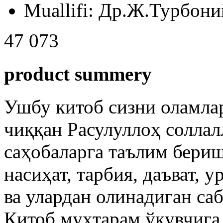
Muallifi:
Др.Ж.Турбони
47 073
product summery
Ушбу китоб сизни оламла
чиққан Расулуллоҳ соллал
саҳобаларга таълим бериш
насиҳат, тарбия, даъват, 
ва улардан олинадиган са
Китоб муҳтарам ўқувчига