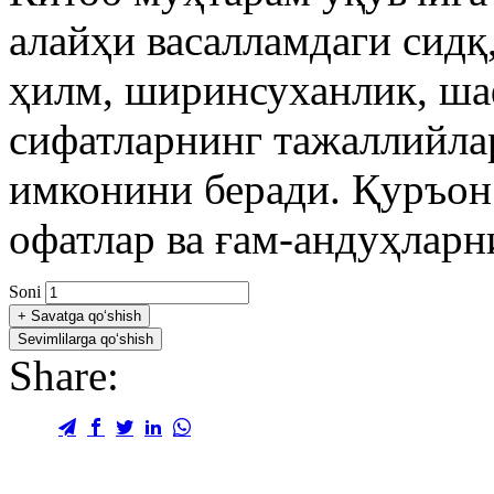
алайҳи васалламдаги сидқ,
ҳилм, ширинсуханлик, шаф
сифатларнинг тажаллийла
имконини беради. Қуръон
офатлар ва ғам-андуҳларни
Soni
+
Savatga qo‘shish
Sevimlilarga qo‘shish
Share: