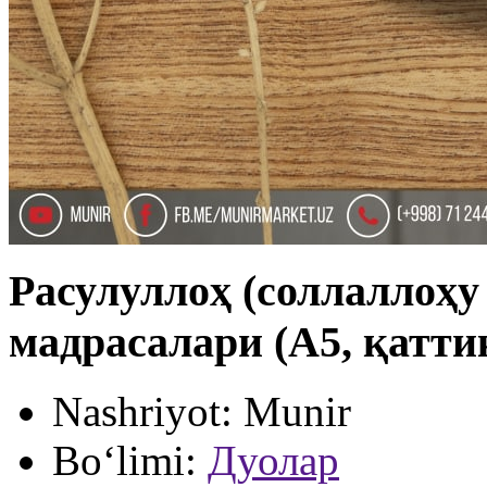
Расулуллоҳ (соллаллоҳу
мадрасалари (А5, қаттиқ
Nashriyot:
Munir
Bo‘limi:
Дуолар