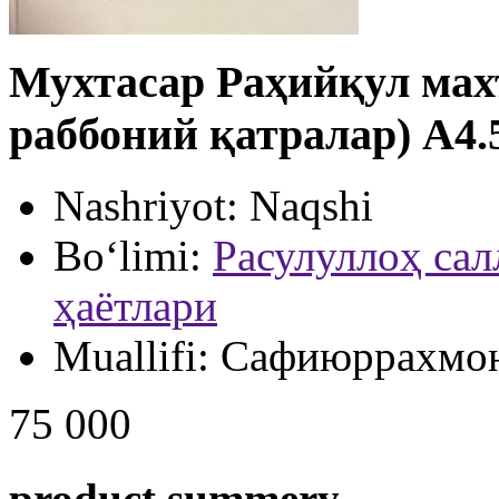
Мухтасар Раҳийқул мах
раббоний қатралар) А4.
Nashriyot:
Naqshi
Bo‘limi:
Расулуллоҳ сал
ҳаётлари
Muallifi:
Сафиюррахмо
75 000
product summery