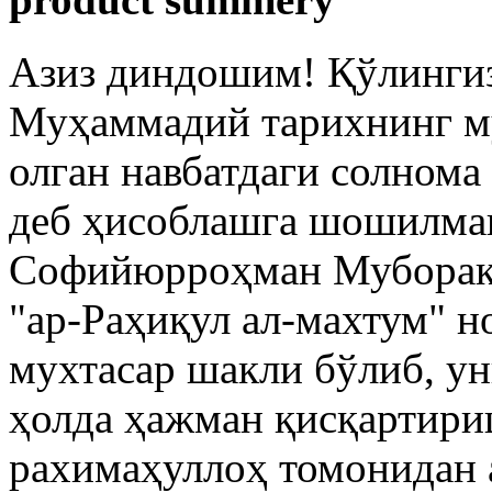
Азиз диндошим! Қўлингиз
Муҳаммадий тарихнинг му
олган навбатдаги солнома
деб ҳисоблашга шошилма
Софийюрроҳман Муборак
"ар-Раҳиқул ал-махтум" н
мухтасар шакли бўлиб, ун
ҳолда ҳажман қисқартир
рахимаҳуллоҳ томонидан 