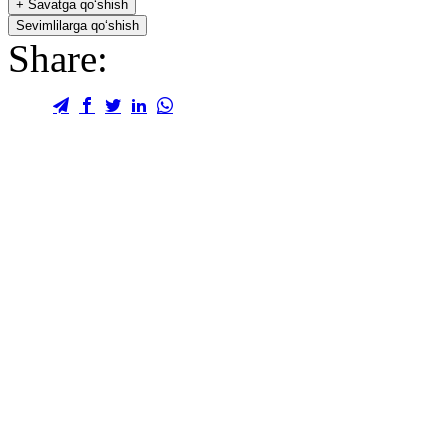
+
Savatga qo‘shish
Sevimlilarga qo‘shish
Share: