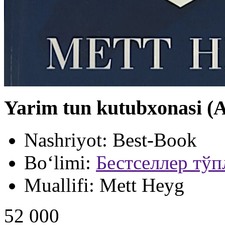
Yarim tun kutubxonasi (A
Nashriyot:
Best-Book
Bo‘limi:
Бестселлер тў
Muallifi:
Mett Heyg
52 000