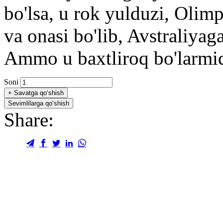
bo'lsa, u rok yulduzi, Olimp
va onasi bo'lib, Avstraliyag
Ammo u baxtliroq bo'larmid
Soni
+
Savatga qo‘shish
Sevimlilarga qo‘shish
Share: