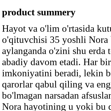
product summery
Hayot va o'lim o'rtasida ku
o'qituvchisi 35 yoshli Nora
aylanganda o'zini shu erda 
abadiy davom etadi. Har bir
imkoniyatini beradi, lekin 
qarorlar qabul qiling va eng
bo'lmagan narsadan afsusla
Nora hayotining u yoki bu 