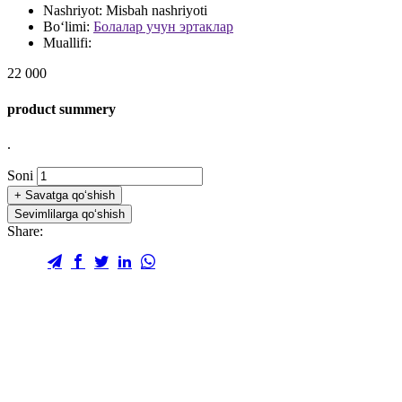
Nashriyot:
Misbah nashriyoti
Bo‘limi:
Болалар учун эртаклар
Muallifi:
22 000
product summery
.
Soni
+
Savatga qo‘shish
Sevimlilarga qo‘shish
Share: