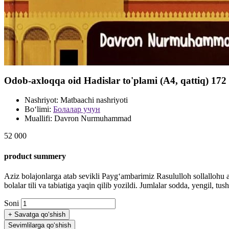
Odob-axloqqa oid Hadislar to'plami (А4, qattiq) 172
Nashriyot:
Matbaachi nashriyoti
Bo‘limi:
Болалар учун
Muallifi:
Davron Nurmuhammad
52 000
product summery
Aziz bolajonlarga atab sevikli Payg‘ambarimiz Rasululloh sollallohu
bolalar tili va tabiatiga yaqin qilib yozildi. Jumlalar sodda, yengil, tush
Soni
+
Savatga qo‘shish
Sevimlilarga qo‘shish