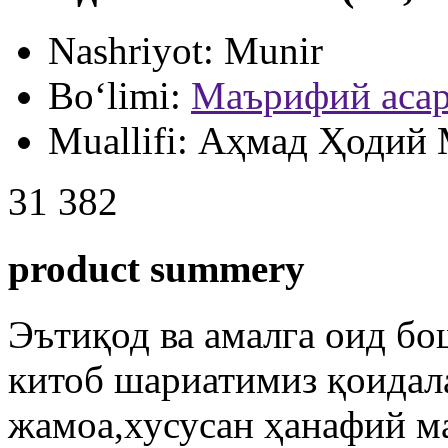
Nashriyot:
Munir
Bo‘limi:
Маърифий асар
Muallifi:
Аҳмад Ҳодий 
31 382
product summery
Эътиқод ва амалга оид б
китоб шариатимиз қоидала
жамоа,хусусан ҳанафий ма