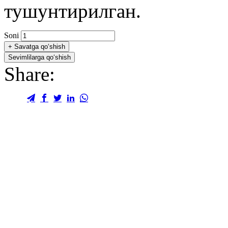
тушунтирилган.
Soni
+
Savatga qo‘shish
Sevimlilarga qo‘shish
Share: