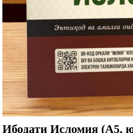
Ибодати Исломия (А5, ю