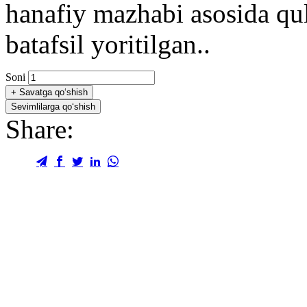
hanafiy mazhabi asosida qul
batafsil yoritilgan..
Soni
+
Savatga qo‘shish
Sevimlilarga qo‘shish
Share: