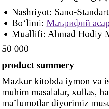
Nashriyot:
Sano-Standart
Bo‘limi:
Маърифий асар
Muallifi:
Ahmad Hodiy 
50 000
product summery
Mazkur kitobda iymon va isl
muhim masalalar, xullas, ha
ma’lumotlar diyorimiz musu