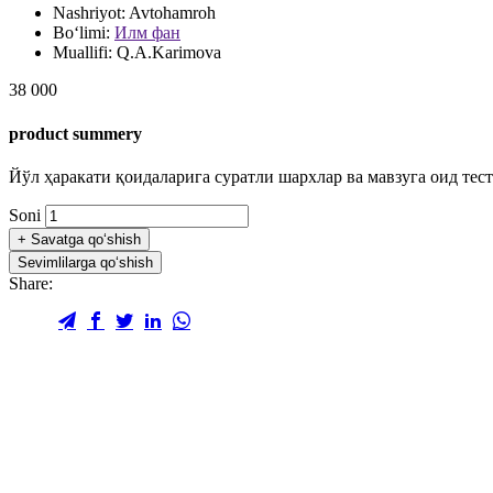
Nashriyot:
Avtohamroh
Bo‘limi:
Илм фан
Muallifi:
Q.A.Karimova
38 000
product summery
Йўл ҳаракати қоидаларига суратли шархлар ва мавзуга оид тест
Soni
+
Savatga qo‘shish
Sevimlilarga qo‘shish
Share: