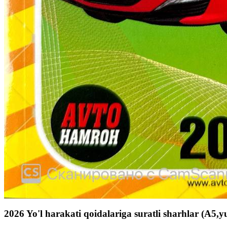
2026 Yo'l harakati qoidalariga suratli sharhlar (A5,