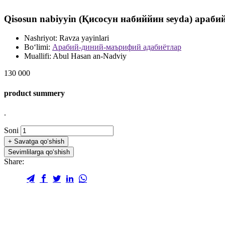
Qisosun nabiyyin (Қисосун набиййин seyda) арабий 
Nashriyot:
Ravza yayinlari
Bo‘limi:
Арабий-диний-маърифий адабиётлар
Muallifi:
Abul Hasan an-Nadviy
130 000
product summery
.
Soni
+
Savatga qo‘shish
Sevimlilarga qo‘shish
Share: