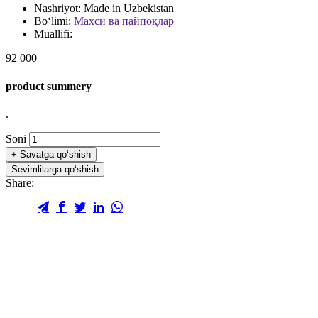
Nashriyot:
Made in Uzbekistan
Bo‘limi:
Махси ва пайпоқлар
Muallifi:
92 000
product summery
.
Soni
+
Savatga qo‘shish
Sevimlilarga qo‘shish
Share: