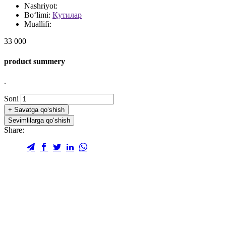
Nashriyot:
Bo‘limi:
Қутилар
Muallifi:
33 000
product summery
.
Soni
+
Savatga qo‘shish
Sevimlilarga qo‘shish
Share: