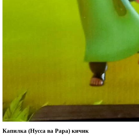
Капилка (Нусса ва Рара) кичик