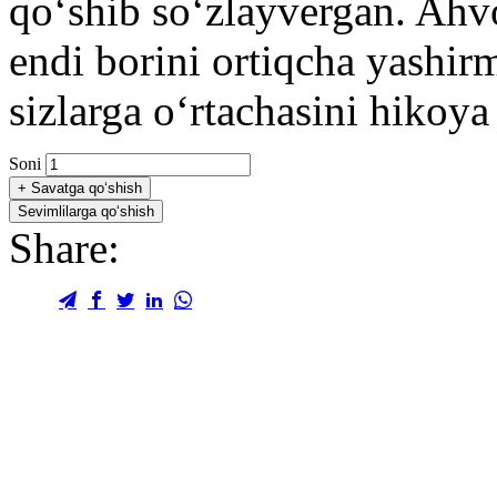
qoʻshib soʻzlayvergan. Ahv
endi borini ortiqcha yashirm
sizlarga oʻrtachasini hikoya
Soni
+
Savatga qo‘shish
Sevimlilarga qo‘shish
Share: