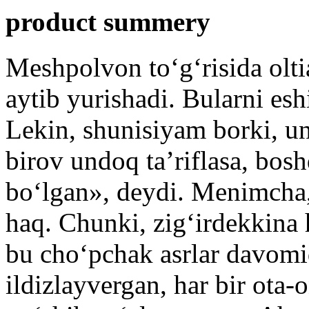
product summery
Meshpolvon toʻgʻrisida olti
aytib yurishadi. Bularni es
Lekin, shunisiyam borki, u
birov undoq ta’riflasa, bos
boʻlgan», deydi. Menimcha
haq. Chunki, zigʻirdekkina
bu choʻpchak asrlar davomi
ildizlayvergan, har bir ota-