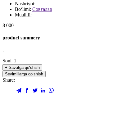
Nashriyot:
Bo‘limi:
Совғалар
Muallifi:
8 000
product summery
.
Soni
+
Savatga qo‘shish
Sevimlilarga qo‘shish
Share: