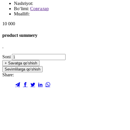
Nashriyot:
Bo‘limi:
Совғалар
Muallifi:
10 000
product summery
.
Soni
+
Savatga qo‘shish
Sevimlilarga qo‘shish
Share: