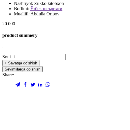
Nashriyot:
Zukko kitobxon
Bo‘limi:
Ўзбек шеърияти
Muallifi:
Abdulla Oripov
20 000
product summery
.
Soni
+
Savatga qo‘shish
Sevimlilarga qo‘shish
Share: