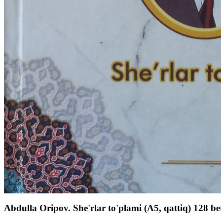
Abdulla Oripov. She'rlar to'plami (А5, qattiq) 128 be