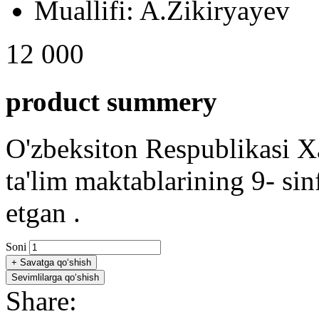
Muallifi:
A.Zikiryayev
12 000
product summery
O'zbeksiton Respublikasi Xa
ta'lim maktablarining 9- sin
etgan .
Soni
+
Savatga qo‘shish
Sevimlilarga qo‘shish
Share: