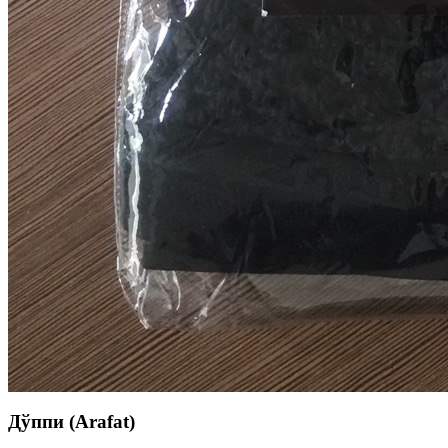
Дўппи (Arafat)