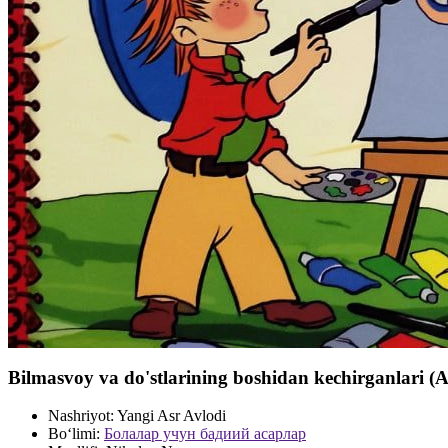
Bilmasvoy va do'stlarining boshidan kechirganlari (
Nashriyot:
Yangi Asr Avlodi
Bo‘limi:
Болалар учун бадиий асарлар