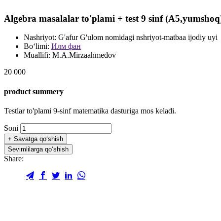
Algebra masalalar to'plami + test 9 sinf (A5,yumshoq
Nashriyot:
G'afur G'ulom nomidagi nshriyot-matbaa ijodiy uyi
Bo‘limi:
Илм фан
Muallifi:
M.A.Mirzaahmedov
20 000
product summery
Testlar to'plami 9-sinf matematika dasturiga mos keladi.
Soni
+
Savatga qo‘shish
Sevimlilarga qo‘shish
Share: